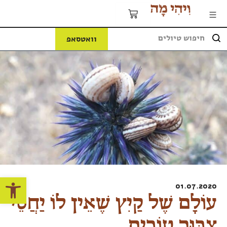
וואטסאפ
פתח
01.07.2020
עוֹלָם שֶׁל קַיִץ שֶׁאֵין לוֹ יַחֲסֵי
צִבּוּר טוֹבִים