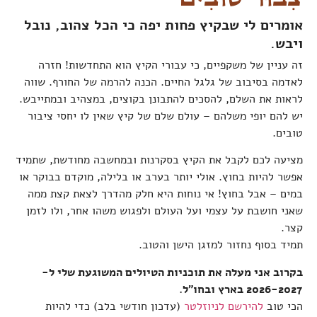
אומרים לי שבקיץ פחות יפה כי הכל צהוב, נובל
ויבש.
זה עניין של משקפיים, כי עבורי הקיץ הוא התחדשות! חזרה
לאדמה בסיבוב של גלגל החיים. הכנה להרמה של החורף. שווה
לראות את השלם, להסכים להתבונן בקוצים, במצהיב ובמתייבש.
יש להם יופי משלהם – עולם שלם של קיץ שאין לו יחסי ציבור
טובים.
מציעה לכם לקבל את הקיץ בסקרנות ובמחשבה מחודשת, שתמיד
אפשר להיות בחוץ. אולי יותר בערב או בלילה, מוקדם בבוקר או
במים – אבל בחוץ! אי נוחות היא חלק מהדרך לצאת קצת ממה
שאני חושבת על עצמי ועל העולם ולפגוש משהו אחר, ולו לזמן
קצר.
תמיד בסוף נחזור למזגן הישן והטוב.
בקרוב אני מעלה את תוכניות הטיולים המשוגעת שלי ל-
2026-2027 בארץ ובחו"ל.
הכי טוב
להירשם לניוזלטר
(עדכון חודשי בלב) כדי להיות