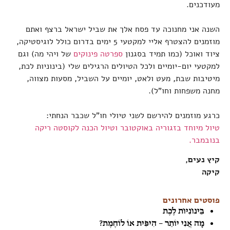
מעודכנים.
השנה אני מחנוכה עד פסח אלך את שביל ישראל ברצף ואתם
מוזמנים להצטרף אליי למקטעי 5 ימים בדרום כולל לוגיסטיקה,
ציוד ואוכל (כמו תמיד בסגנון
ספרטה פינוקים
של ויהי מה) וגם
למקטעי יום-יומיים ולכל הטיולים הרגילים שלי (בינוניות לכת,
מיטיבות שבת, מעט ולאט, יומיים על השביל, מסעות מצווה,
מחנה משפחות וחו"ל).
כרגע מוזמנים להירשם לשני טיולי חו"ל שכבר הנחתי:
טיול מיוחד בזגוריה באוקטובר
וטיול הכנה לקוסטה ריקה
בנובמבר.
קיץ נעים,
קיקה
פוסטים אחרונים
בֵּינוֹנִיּוֹת לֶכֶת
מָה אֲנִי יוֹתֵר – הִיפִּית אוֹ לוֹחֶמֶת?