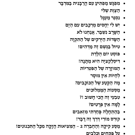
מִפְגָּשׁ מַפְתִּיעַ עִם הָרַבָּנִית בַּמִּדְבָּר
הַצֶּוֶת שֶׁלִּי
נִסְגַּר מַעְגָּל
יֵשׁ לִי יְחָסִים מֻרְכָּבִים עִם הַיָּם
הַשָּׁרָב נִשְׁבַּר, אֲנַחְנוּ לֹא
הַשָּׂדוֹת הַיְּרֻקִּים שֶׁל הַתִּקְוָה
טִיּוּל בַּגֶּשֶׁם זֶה מַדְהִים!
פּוֹסְט יוֹם הֻלֶּדֶת
דִּיסְלֶקְצִיָּה הִיא מַתָּנָה!
הַמּוּזָרָה שֶׁל הַפִּטְרִיּוֹת
לְחַיּוֹת אֵין מוּסָר
מָה הַקֶּטַע שֶׁל הַכּוֹכָבִים?
מַסְּעוֹת הַמַּמְלוּכִּים
טִבְעִי זֶה הֲכִי חָשׁוּב !?
לָמָּה אֵין פְּרָטִים?
בַּהַתְחָלָה פָּחַדְתִּי מִזְּאֵבִים
קוּרְס מוֹרֵי דֶּרֶךְ זֶה דָּבָר!
מַסַּע קִיקָהּ וְהַחֶבְרֶה 2 – הַמְּצִיאוּת חֲזָקָה מִכָּל הַתִּכְנוּנִים!
עַל פַּקָּחִים וּכְלָבִים