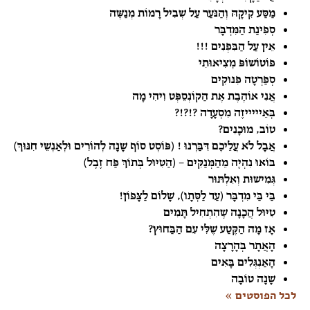
מַסַּע קִיקָהּ וְהַנֹּעַר עַל שְׁבִיל רָמוֹת מְנַשֶּׁה
סְפִינַת הַמִּדְבָּר
אֵין עַל הַבִּפְנִים !!!
פוֹטוֹשׁוֹפּ מְצִיאוּתִי
סְפַּרְטָה פִּנּוּקִים
אֲנִי אוֹהֶבֶת אֶת הַקוֹנְסֵפְּט וִיהִי מָה
בְּאֵיייייזֶה מִסְעָדָה ?!?!?
טוֹב, מוּכָנִים?
אֲבָל לֹא עֲלֵיכֶם דִּבַּרְנוּ ! (פּוֹסְט סוֹף שָׁנָה לְהוֹרִים וּלְאַנְשֵׁי חִנּוּךְ)
בּוֹאוּ נִהְיֶה מֵהַמְּנַקִּים – (הַטִּיּוּל בְּתוֹךְ פַּח זֶבֶל)
גְּמִישׁוּת וְאִלְתּוּר
בַּי בַּי מִדְבָּר (עַד לַסְּתָו), שָׁלוֹם לַצָּפוֹן!
טִיּוּל הֲכָנָה שֶׁהִתְחִיל תָּמִים
אָז מָה הַקֶּטַע שֶׁלִּי עִם הַבַּחוּץ?
הָאֲתָר בְּהָרָצָה
הָאַנְגְּלִים בָּאִים
שָׁנָה טוֹבָה
לכל הפוסטים »