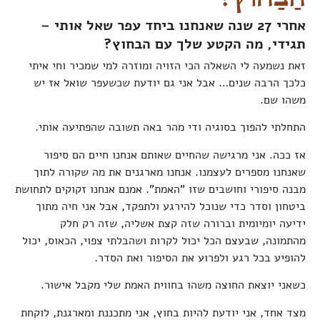
אחרי 27 שנה שאנחנו ביחד עפר שאל אותי –
תגידי, מה הקטע שלך עם הבחוץ?
זאת נשמעה לי השאלה הכי הזויה ומוזרה למי שמכיר וחי איתי
כלכך הרבה שנים… אבל אני גם יודעת שכשעפר שואל אז יש
משהו שם.
התחלתי להפוך בסוגיה ודי מהר באה תשובה שהפתיעה אותי.
אז ככה. אני מרגישה שהחיים שאותם אנחנו חיים הם סיפור
שאנחנו מספרים לעצמנו. אנחנו מארגנים את מה שקורה לתוך
מבנה סיפורי וחושבים שזו "האמת". אמנם אנחנו זקוקים לתחושת
ביטחון וסדר כדי שנוכל להירגע ולתפקד, אבל אני חיה מתוך
ידיעה יומיומית וברורה שזה קצת אשליה, שזה רק חלק
מהתמונה, שבעצם הכל יכול לקרות ושהבלתי צפוי, הכאוס, יכול
להופיע בכל רגע ולפרוע את הסיפור ואת הסדר.
כשאני יוצאת החוצה משהו בחווית האמת שלי מקבל אישור.
מצד אחד, אני יודעת להיות בחוץ, אני מתכננת ומארגנת, לוקחת