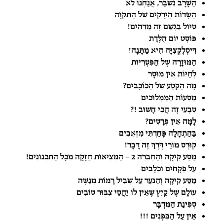
הַשָּׁרָב נִשְׁבַּר, אֲנַחְנוּ לֹא
הַשָּׂדוֹת הַיְּרֻקִּים שֶׁל הַתִּקְוָה
טִיּוּל בַּגֶּשֶׁם זֶה מַדְהִים!
פּוֹסְט יוֹם הֻלֶּדֶת
דִּיסְלֶקְצִיָּה הִיא מַתָּנָה!
הַמּוּזָרָה שֶׁל הַפִּטְרִיּוֹת
לְחַיּוֹת אֵין מוּסָר
מָה הַקֶּטַע שֶׁל הַכּוֹכָבִים?
מַסְּעוֹת הַמַּמְלוּכִּים
טִבְעִי זֶה הֲכִי חָשׁוּב !?
לָמָּה אֵין פְּרָטִים?
בַּהַתְחָלָה פָּחַדְתִּי מִזְּאֵבִים
קוּרְס מוֹרֵי דֶּרֶךְ זֶה דָּבָר!
מַסַּע קִיקָהּ וְהַחֶבְרֶה 2 – הַמְּצִיאוּת חֲזָקָה מִכָּל הַתִּכְנוּנִים!
עַל פַּקָּחִים וּכְלָבִים
מַסַּע קִיקָהּ וְהַנֹּעַר עַל שְׁבִיל רָמוֹת מְנַשֶּׁה
עוֹלָם שֶׁל קַיִץ שֶׁאֵין לוֹ יַחֲסֵי צִבּוּר טוֹבִים
סְפִינַת הַמִּדְבָּר
אֵין עַל הַבִּפְנִים !!!