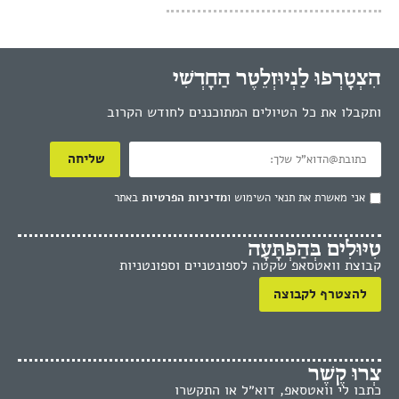
הִצְטָרְפוּ לַנְיוּזְלֵטֶר הַחָדְשִׁי
ותקבלו את כל הטיולים המתוכננים לחודש הקרוב
שליחה
אני מאשרת את תנאי השימוש ו
מדיניות הפרטיות
באתר
טִיּוּלִים בְּהַפְתָּעָה
קבוצת וואטסאפ שקטה לספונטניים וספונטניות
להצטרף לקבוצה
צְרוּ קֶשֶׁר
כתבו לי וואטסאפ, דוא״ל או התקשרו