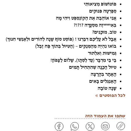
פוֹטוֹשׁוֹפּ מְצִיאוּתִי
סְפַּרְטָה פִּנּוּקִים
אֲנִי אוֹהֶבֶת אֶת הַקוֹנְסֵפְּט וִיהִי מָה
בְּאֵיייייזֶה מִסְעָדָה ?!?!?
טוֹב, מוּכָנִים?
אֲבָל לֹא עֲלֵיכֶם דִּבַּרְנוּ ! (פּוֹסְט סוֹף שָׁנָה לְהוֹרִים וּלְאַנְשֵׁי חִנּוּךְ)
בּוֹאוּ נִהְיֶה מֵהַמְּנַקִּים – (הַטִּיּוּל בְּתוֹךְ פַּח זֶבֶל)
גְּמִישׁוּת וְאִלְתּוּר
בַּי בַּי מִדְבָּר (עַד לַסְּתָו), שָׁלוֹם לַצָּפוֹן!
טִיּוּל הֲכָנָה שֶׁהִתְחִיל תָּמִים
הָאֲתָר בְּהָרָצָה
הָאַנְגְּלִים בָּאִים
שָׁנָה טוֹבָה
לכל הפוסטים »
שתפו את העמוד הזה