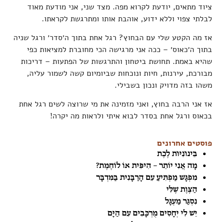
ציוד מתאים, יודעת לקרוא מפה. מצד שני, אני מודעת מאוד
לבלתי צפוי וללא ידוע, אוהבת אותו ומתרגשת לקראתו.
אז מה הקטע שלי עם הבחוץ? רגל אחת בתוך ה׳סדר׳ ורגל שניה
בתוך ה׳כאוס׳ – ככה אני מרגישה הכי מחוברת למציאות כפי
שהיא באמת. תחושת ביטחון והתרגשות של הפתעות – דריכות
מבורכת, עירנות, חיות ונוכחות שביומיום קשה לשמור עליה,
משהו בזה מדויק ונכון בשבילי.
אז אני הרבה בחוץ, ואני מזמינה את מי שרוצה לשים רגל אחת
בכאוס ורגל אחת בסדר לבוא איתי ולראות מה יקרה!
פוסטים אחרונים
בֵּינוֹנִיּוֹת לֶכֶת
מָה אֲנִי יוֹתֵר – הִיפִּית אוֹ לוֹחֶמֶת?
מִפְגָּשׁ מַפְתִּיעַ עִם הָרַבָּנִית בַּמִּדְבָּר
הַצֶּוֶת שֶׁלִּי
נִסְגַּר מַעְגָּל
יֵשׁ לִי יְחָסִים מֻרְכָּבִים עִם הַיָּם