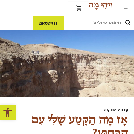
וואטסאפ
פתח
24.02.2019
אָז מָה הַקֶּטַע שֶׁלִּי עִם
הַבַּחוּץ?