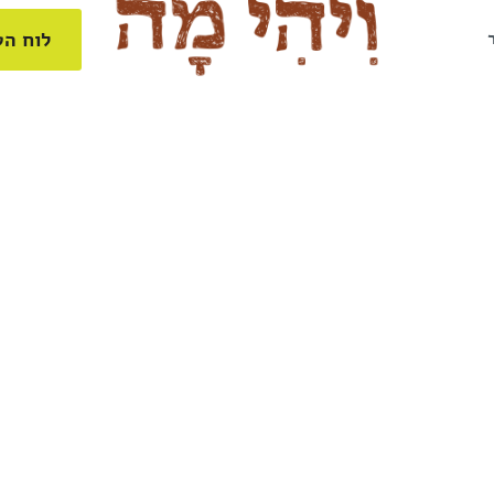
לוח הט