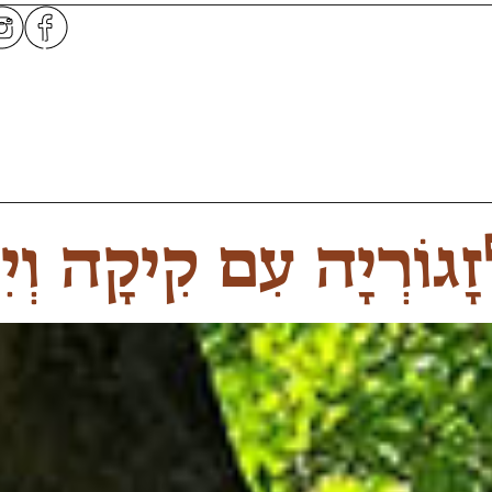
ְזָגוֹרְיָה עִם קִיקָה וְיִ