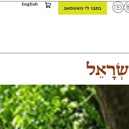
English
כתבו לי וואטסאפ
שְׂרָאֵל