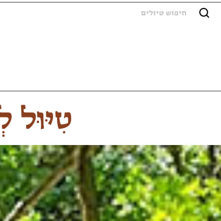
טִיּוּל ל