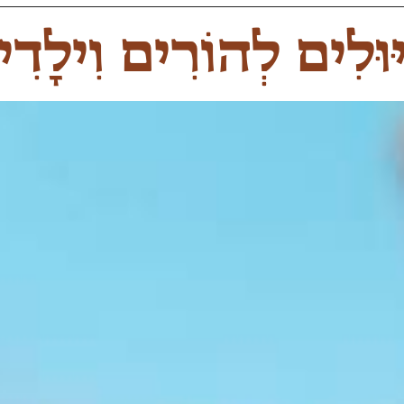
ּוּלִים לְהוֹרִים וִילָדִ