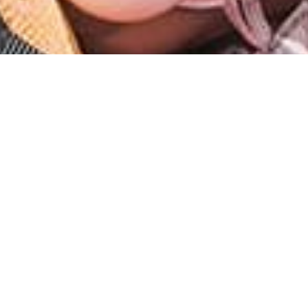
אֲנִי אוֹהֶבֶת יְלָדִים
טיולי הורים וילדים בחופשות של