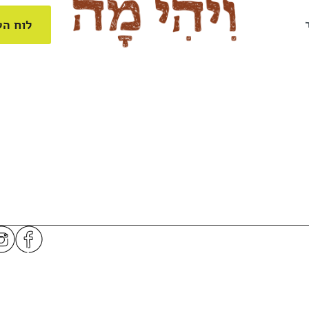
לוח הט