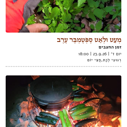
מְעַט וּלְאַט סֶפְּטֶמְבֶּר עֶרֶב
זמן החצבים
יום ד׳ | 23.9.26 | 18:00
רְגוּעֵי לֶכֶת
,
חֲצִי יוֹם