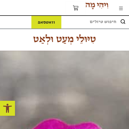
וואטסאפ
טִיּוּלֵי מְעַט וּלְאַט
פתח