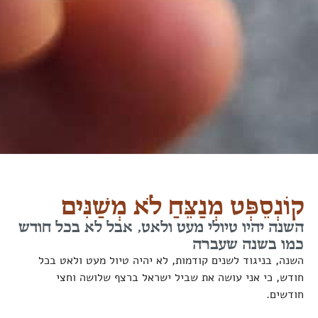
קוֹנְסֵפְּט מְנַצֵּחַ לֹא מְשַׁנִּים
השנה יהיו טיולי מעט ולאט, אבל לא בכל חודש
כמו בשנה שעברה
השנה, בניגוד לשנים קודמות, לא יהיה טיול מעט ולאט בכל
חודש, כי אני עושה את שביל ישראל ברצף שלושה וחצי
חודשים.