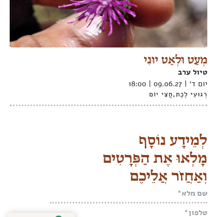
מְעַט וּלְאַט יוּנִי
טיול ערב
יום ד׳ | 09.06.27 | 18:00
רְגוּעֵי לֶכֶת
,
חֲצִי יוֹם
לְמֵידָע נוֹסָף
מָלְאוּ אֶת הַפְּרָטִים
וְאַחֲזֹר אֲלֵיכֶם