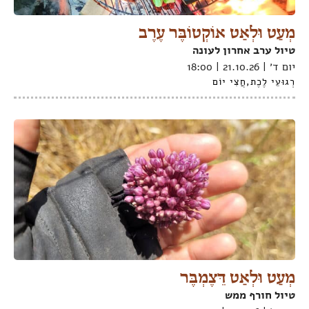
מְעַט וּלְאַט אוֹקְטוֹבֶּר עֶרֶב
טיול ערב אחרון לעונה
יום ד׳ | 21.10.26 | 18:00
רְגוּעֵי לֶכֶת
,
חֲצִי יוֹם
מְעַט וּלְאַט דֵּצֶמְבֶּר
טיול חורף ממש