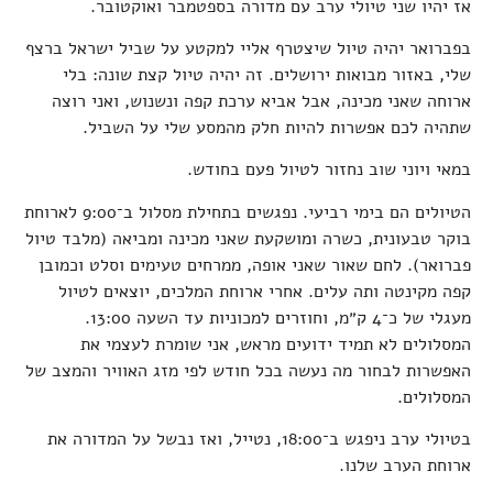
אז יהיו שני טיולי ערב עם מדורה בספטמבר ואוקטובר.
בפברואר יהיה טיול שיצטרף אליי למקטע על שביל ישראל ברצף
שלי, באזור מבואות ירושלים. זה יהיה טיול קצת שונה: בלי
ארוחה שאני מכינה, אבל אביא ערכת קפה ונשנוש, ואני רוצה
שתהיה לכם אפשרות להיות חלק מהמסע שלי על השביל.
במאי ויוני שוב נחזור לטיול פעם בחודש.
הטיולים הם בימי רביעי. נפגשים בתחילת מסלול ב־9:00 לארוחת
בוקר טבעונית, כשרה ומושקעת שאני מכינה ומביאה (מלבד טיול
פברואר). לחם שאור שאני אופה, ממרחים טעימים וסלט וכמובן
קפה מקינטה ותה עלים. אחרי ארוחת המלכים, יוצאים לטיול
מעגלי של כ־4 ק״מ, וחוזרים למכוניות עד השעה 13:00.
המסלולים לא תמיד ידועים מראש, אני שומרת לעצמי את
האפשרות לבחור מה נעשה בכל חודש לפי מזג האוויר והמצב של
המסלולים.
בטיולי ערב ניפגש ב־18:00, נטייל, ואז נבשל על המדורה את
ארוחת הערב שלנו.