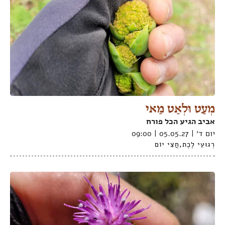
מְעַט וּלְאַט מַאי
אביב הגיע הכל פורח
יום ד׳ | 05.05.27 | 09:00
רְגוּעֵי לֶכֶת
,
חֲצִי יוֹם