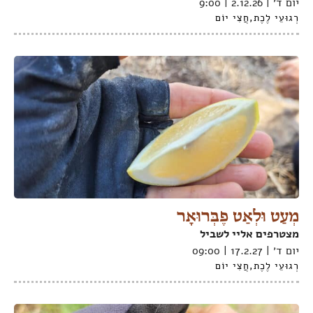
יום ד׳ | 2.12.26 | 9:00
רְגוּעֵי לֶכֶת
,
חֲצִי יוֹם
מְעַט וּלְאַט פֶבְּרוּאָר
מצטרפים אליי לשביל
יום ד׳ | 17.2.27 | 09:00
רְגוּעֵי לֶכֶת
,
חֲצִי יוֹם