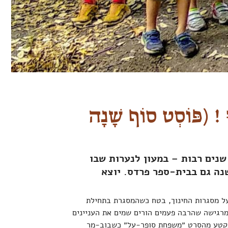
וּ ! (פּוֹסְט סוֹף שָׁנָה
שנים רבות – במעון לנערות שבו
שנה גם בבית-ספר פרדס. יוצא
על מסגרות החינוך, בטח כשהמסגרת בתחילת
 מרגישה שהרבה פעמים הורים שמים את העניינים
 בקטע מהסרט ״משפחת סופר-על״ כשבוב-מר