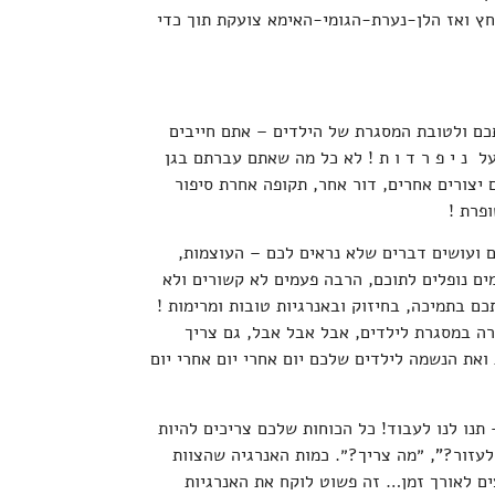
ץ ואז הלן-נערת-הגומי-האימא צועקת תוך כדי
כם ולטובת המסגרת של הילדים – אתם חייבים
ל נ י פ ר ד ו ת ! לא כל מה שאתם עברתם בגן
 יצורים אחרים, דור אחר, תקופה אחרת סיפור
פרת !
ים ועושים דברים שלא נראים לכם – העוצמות,
ים נופלים לתוכם, הרבה פעמים לא קשורים ולא
כם בתמיכה, בחיזוק ובאנרגיות טובות ומרימות !
רה במסגרת לילדים, אבל אבל אבל, גם צריך
ואת הנשמה לילדים שלכם יום אחרי יום אחרי יום
נו לנו לעבוד! כל הכוחות שלכם צריכים להיות
עזור?", ״מה צריך?״. כמות האנרגיה שהצוות
ם לאורך זמן… זה פשוט לוקח את האנרגיות