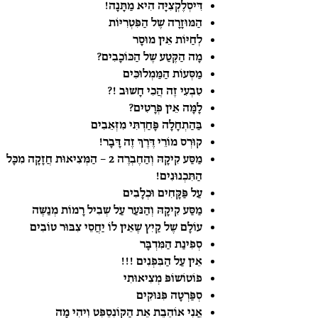
דִּיסְלֶקְצִיָּה הִיא מַתָּנָה!
הַמּוּזָרָה שֶׁל הַפִּטְרִיּוֹת
לְחַיּוֹת אֵין מוּסָר
מָה הַקֶּטַע שֶׁל הַכּוֹכָבִים?
מַסְּעוֹת הַמַּמְלוּכִּים
טִבְעִי זֶה הֲכִי חָשׁוּב !?
לָמָּה אֵין פְּרָטִים?
בַּהַתְחָלָה פָּחַדְתִּי מִזְּאֵבִים
קוּרְס מוֹרֵי דֶּרֶךְ זֶה דָּבָר!
מַסַּע קִיקָהּ וְהַחֶבְרֶה 2 – הַמְּצִיאוּת חֲזָקָה מִכָּל
הַתִּכְנוּנִים!
עַל פַּקָּחִים וּכְלָבִים
מַסַּע קִיקָהּ וְהַנֹּעַר עַל שְׁבִיל רָמוֹת מְנַשֶּׁה
עוֹלָם שֶׁל קַיִץ שֶׁאֵין לוֹ יַחֲסֵי צִבּוּר טוֹבִים
סְפִינַת הַמִּדְבָּר
אֵין עַל הַבִּפְנִים !!!
פוֹטוֹשׁוֹפּ מְצִיאוּתִי
סְפַּרְטָה פִּנּוּקִים
אֲנִי אוֹהֶבֶת אֶת הַקוֹנְסֵפְּט וִיהִי מָה