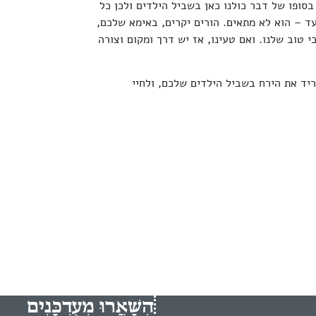
בסופו של דבר כולנו כאן בשביל הילדים ולכן כל
 – הוא לא מתאים. הורים יקרים, באימא שלכם,
י טוב שלנו. ואם טעינו, אז יש דרך ומקום וצורה
ריד את הירח בשביל הילדים שלכם, ולחיי
הִשָּׁאֲרוּ מְעֻדְכָּנִים