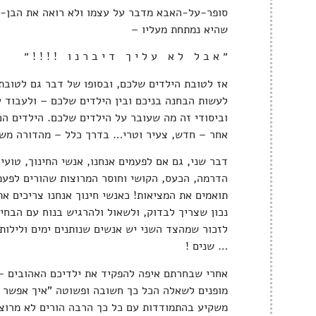
סופר-על-האבא מדבר על עצמו ולא רואה את הבן-ח
שהיא נמתחת מעליו –
״ א ב ל ל א ע ל י ך ד י ב ר נ ו ! ! ! ! ״
אז לטובת הילדים שלכם, ובסופו של דבר גם לטובת
לעשות הבחנה בניכם ובין הילדים שלכם – ולעבוד ע
וביסודי זה מה שעובר על הילדים שלכם. הילדים הם
אחר – חדש, צעיר וטרי… בדרך כלל – מהדורה משו
דבר שני, גם אם לפעמים אנחנו, אנשי החינוך, טוע
הדרמה, הכעס, הקושי וחוסר המרוצות שהורים לפעמ
תואמים את המציאות! כאנשי חינוך אנחנו צריכים את
נכון שצריך לבדוק, ולשאול ולהרגיש בנוח עם הבחי
לזכור שמהצד השני יש אנשים שנותנים ימים ולילות 
… שנים !
אחרי שבחרתם איפה להפקיד את ילדיכם האהובים – ת
מופנים לשאלה הכל כך חשובה ופשוטה "איך אפשר ל
משקיע בהתמודדות עם כל כך הרבה הורים לא מרוצי