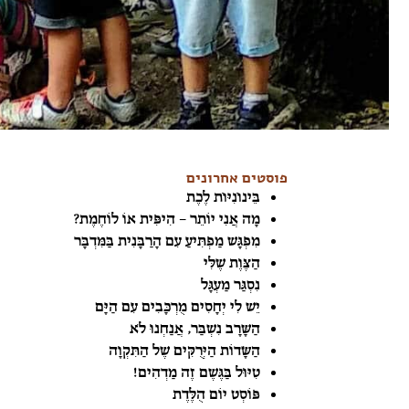
פוסטים אחרונים
בֵּינוֹנִיּוֹת לֶכֶת
מָה אֲנִי יוֹתֵר – הִיפִּית אוֹ לוֹחֶמֶת?
מִפְגָּשׁ מַפְתִּיעַ עִם הָרַבָּנִית בַּמִּדְבָּר
הַצֶּוֶת שֶׁלִּי
נִסְגַּר מַעְגָּל
יֵשׁ לִי יְחָסִים מֻרְכָּבִים עִם הַיָּם
הַשָּׁרָב נִשְׁבַּר, אֲנַחְנוּ לֹא
הַשָּׂדוֹת הַיְּרֻקִּים שֶׁל הַתִּקְוָה
טִיּוּל בַּגֶּשֶׁם זֶה מַדְהִים!
פּוֹסְט יוֹם הֻלֶּדֶת