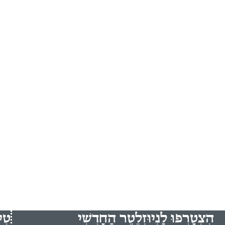
הִצְטָרְפוּ לַנְיוּזְלֵטֶר הַחָדְשִׁי
טִי