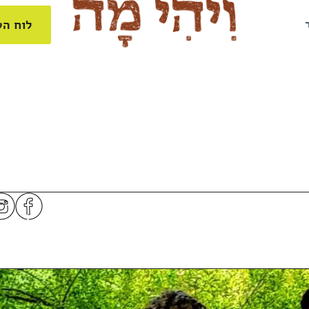
לוח הט