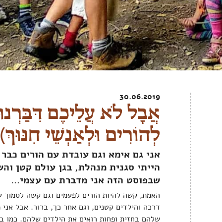
30.06.2019
אֲבָל לֹא עֲלֵיכֶם דִּבַּרְנ
לְהוֹרִים וּלְאַנְשֵׁי חִנּוּךְ)
אני גם אימא וגם עובדת עם הורים כבר 
הייתי סגנית מנהלת, בגן עולם קטן וה
שבפוסט הזה אני מדברת עם עצמי…
האמת, קשה להיות הורים לפעמים וגם קשה לסמוך 
דרכה והילדים קטנים, וגם אחר כך, ברור. אבל אני
שלהם בחזית ופחות רואים את הילדים שלהם. כמו