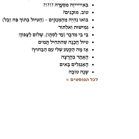
בְּאֵיייייזֶה מִסְעָדָה ?!?!?
טוֹב, מוּכָנִים?
בּוֹאוּ נִהְיֶה מֵהַמְּנַקִּים – (הַטִּיּוּל בְּתוֹךְ פַּח זֶבֶל)
גְּמִישׁוּת וְאִלְתּוּר
בַּי בַּי מִדְבָּר (עַד לַסְּתָו), שָׁלוֹם לַצָּפוֹן!
טִיּוּל הֲכָנָה שֶׁהִתְחִיל תָּמִים
אָז מָה הַקֶּטַע שֶׁלִּי עִם הַבַּחוּץ?
הָאֲתָר בְּהָרָצָה
הָאַנְגְּלִים בָּאִים
שָׁנָה טוֹבָה
לכל הפוסטים »