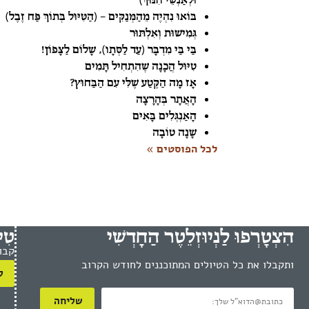
בּוֹאוּ נִהְיֶה מֵהַמְּנַקִּים – (הַטִּיּוּל בְּתוֹךְ פַּח זֶבֶל)
גְּמִישׁוּת וְאִלְתּוּר
בַּי בַּי מִדְבָּר (עַד לַסְּתָו), שָׁלוֹם לַצָּפוֹן!
טִיּוּל הֲכָנָה שֶׁהִתְחִיל תָּמִים
אָז מָה הַקֶּטַע שֶׁלִּי עִם הַבַּחוּץ?
הָאֲתָר בְּהָרָצָה
הָאַנְגְּלִים בָּאִים
שָׁנָה טוֹבָה
לכל הפוסטים »
הִצְטָרְפוּ לַנְיוּזְלֵטֶר הַחָדְשִׁי
טִי
קבו
ותקבלו את כל הטיולים המתוכננים לחודש הקרוב
ל
שליחה