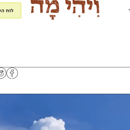
לוח הט