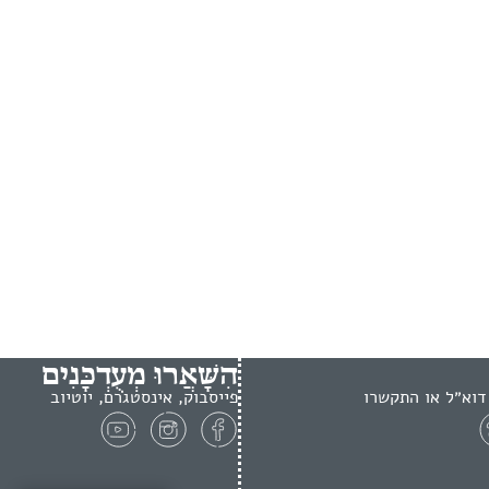
הִשָּׁאֲרוּ מְעֻדְכָּנִים
דוא״ל או התקשרו
פייסבוק, אינסטגרם, יוטיוב