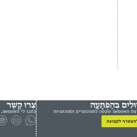
ּוּלִים בְּהַפְתָּעָה
צְרוּ קֶשֶׁר
צת וואטסאפ שקטה לספונטניים וספונטניות
כתבו לי וואטסאפ, 
הצטרף לקבוצה