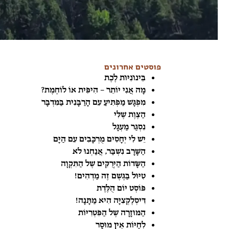
פוסטים אחרונים
בֵּינוֹנִיּוֹת לֶכֶת
מָה אֲנִי יוֹתֵר – הִיפִּית אוֹ לוֹחֶמֶת?
מִפְגָּשׁ מַפְתִּיעַ עִם הָרַבָּנִית בַּמִּדְבָּר
הַצֶּוֶת שֶׁלִּי
נִסְגַּר מַעְגָּל
יֵשׁ לִי יְחָסִים מֻרְכָּבִים עִם הַיָּם
הַשָּׁרָב נִשְׁבַּר, אֲנַחְנוּ לֹא
הַשָּׂדוֹת הַיְּרֻקִּים שֶׁל הַתִּקְוָה
טִיּוּל בַּגֶּשֶׁם זֶה מַדְהִים!
פּוֹסְט יוֹם הֻלֶּדֶת
דִּיסְלֶקְצִיָּה הִיא מַתָּנָה!
הַמּוּזָרָה שֶׁל הַפִּטְרִיּוֹת
לְחַיּוֹת אֵין מוּסָר