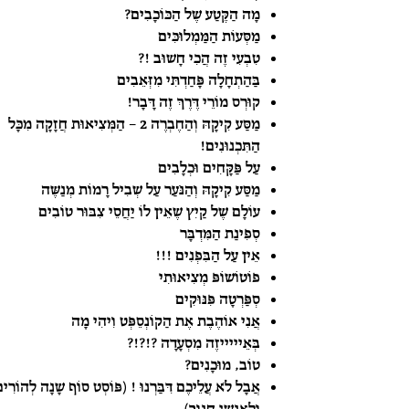
מָה הַקֶּטַע שֶׁל הַכּוֹכָבִים?
מַסְּעוֹת הַמַּמְלוּכִּים
טִבְעִי זֶה הֲכִי חָשׁוּב !?
בַּהַתְחָלָה פָּחַדְתִּי מִזְּאֵבִים
קוּרְס מוֹרֵי דֶּרֶךְ זֶה דָּבָר!
מַסַּע קִיקָהּ וְהַחֶבְרֶה 2 – הַמְּצִיאוּת חֲזָקָה מִכָּל
הַתִּכְנוּנִים!
עַל פַּקָּחִים וּכְלָבִים
מַסַּע קִיקָהּ וְהַנֹּעַר עַל שְׁבִיל רָמוֹת מְנַשֶּׁה
עוֹלָם שֶׁל קַיִץ שֶׁאֵין לוֹ יַחֲסֵי צִבּוּר טוֹבִים
סְפִינַת הַמִּדְבָּר
אֵין עַל הַבִּפְנִים !!!
פוֹטוֹשׁוֹפּ מְצִיאוּתִי
סְפַּרְטָה פִּנּוּקִים
אֲנִי אוֹהֶבֶת אֶת הַקוֹנְסֵפְּט וִיהִי מָה
בְּאֵיייייזֶה מִסְעָדָה ?!?!?
טוֹב, מוּכָנִים?
אֲבָל לֹא עֲלֵיכֶם דִּבַּרְנוּ ! (פּוֹסְט סוֹף שָׁנָה לְהוֹרִי
וּלְאַנְשֵׁי חִנּוּךְ)