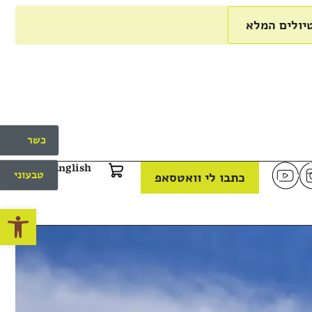
יולים המלא
כשר
English
טבעוני
כתבו לי וואטסאפ
פתח