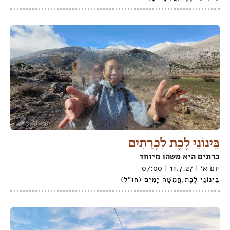
בֵּינוֹנֵי לֶכֶת לִכְרֵתִים
כרתים היא משהו מיוחד
יום א׳ | 11.7.27 | 07:00
בֵּינוֹנֵי לֶכֶת
,
חֲמִשָּׁה יָמִים (חוּ"ל)