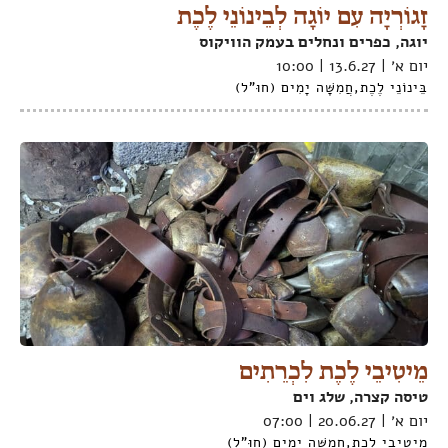
זָגוֹרְיָה עִם יוֹגָה לְבֵינוֹנֵי לֶכֶת
יוגה, כפרים ונחלים בעמק הוויקוס
יום א׳ | 13.6.27 | 10:00
בֵּינוֹנֵי לֶכֶת
,
חֲמִשָּׁה יָמִים (חוּ"ל)
מֵיטִיבֵי לֶכֶת לִכְרֵתִים
טיסה קצרה, שלג וים
יום א׳ | 20.06.27 | 07:00
מֵיטִיבֵי לֶכֶת
,
חֲמִשָּׁה יָמִים (חוּ"ל)