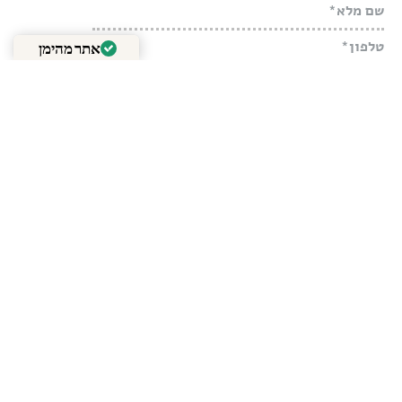
אתר מהימן
מאומת על ידי
Trustindex
אני רוצה לקבל את הניוזלטר החודשי של ויהי מה
קראתי, אני מאשר/ת את תנאי השימוש ו
מדיניות
הפרטיות
באתר
שליחה
שתפו את העמוד הזה