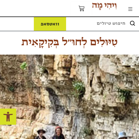
וואטסאפ
טִיּוּלִים לְחוּ״ל בְּקִיקָאִית
פתח