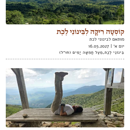
קוֹסְטָה רִיקָה לְבֵּינוֹנֵי לֶכֶת
מותאם לבינוני לכת
יום א׳ | 16.05.2027
בֵּינוֹנֵי לֶכֶת
,
מֵעַל חֲמִשָּׁה יָמִים (חוּ״ל)