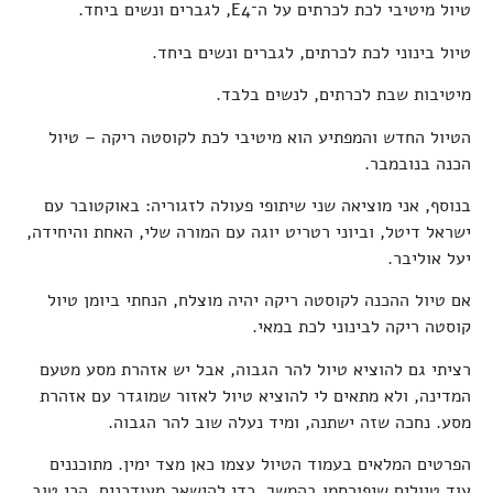
טיול מיטיבי לכת לכרתים על ה־E4, לגברים ונשים ביחד.
טיול בינוני לכת לכרתים, לגברים ונשים ביחד.
מיטיבות שבת לכרתים, לנשים בלבד.
הטיול החדש והמפתיע הוא מיטיבי לכת לקוסטה ריקה – טיול
הכנה בנובמבר.
בנוסף, אני מוציאה שני שיתופי פעולה לזגוריה: באוקטובר עם
ישראל דיטל, וביוני רטריט יוגה עם המורה שלי, האחת והיחידה,
יעל אוליבר.
אם טיול ההכנה לקוסטה ריקה יהיה מוצלח, הנחתי ביומן טיול
קוסטה ריקה לבינוני לכת במאי.
רציתי גם להוציא טיול להר הגבוה, אבל יש אזהרת מסע מטעם
המדינה, ולא מתאים לי להוציא טיול לאזור שמוגדר עם אזהרת
מסע. נחכה שזה ישתנה, ומיד נעלה שוב להר הגבוה.
הפרטים המלאים בעמוד הטיול עצמו כאן מצד ימין. מתוכננים
עוד טיולים שיפורסמו בהמשך. כדי להישאר מעודכנים, הכי טוב