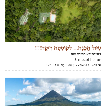
טִיּוּל הֲכָנָה… לְקוֹסְטָה רִיקָה!!!
בחיים לא הייתי שם
יום א׳ | 8.11.2026
מֵיטִיבֵי לֶכֶת
,
מֵעַל חֲמִשָּׁה יָמִים (חוּ״ל)