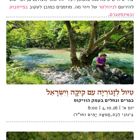
להירשם
לניוזלטר
של ויהי מה. מוזמנים כמובן לעקוב
בפייסבוק
ובאינסטגרם
.
טִיּוּל לְזָגוֹרְיָה עִם קִיקָה וְיִשְׂרָאֵל
כפרים ונחלים בעמק הוויקוס
יום א׳ | 4.10.26 | 8:00
בֵּינוֹנֵי לֶכֶת
,
חֲמִשָּׁה יָמִים (חוּ"ל)