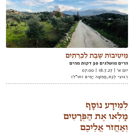
מֵיטִיבוֹת שֶׁבֶת לִכְרֵתִים
הרים מושלגים 30 דקות מהים
יום א׳ | 18.7.27 | 07:00
רְגוּעֵי לֶכֶת
,
חֲמִשָּׁה יָמִים (חוּ"ל)
לְמֵידָע נוֹסָף
מָלְאוּ אֶת הַפְּרָטִים
וְאַחֲזֹר אֲלֵיכֶם