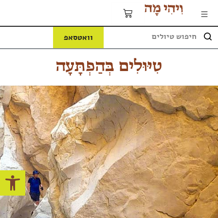
וואטסאפ
טִיּוּלִים בְּהַפְתָּעָה
פתח