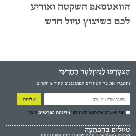
הוואטסאפ השקטה ואודיע
לכם כשיצוץ טיול חדש
הִצְטָרְפוּ לַנְיוּזְלֵטֶר הַחָדְשִׁי
ותקבלו את כל הטיולים המתוכננים לחודש הקרוב
שליחה
אני מאשרת את תנאי השימוש ו
מדיניות הפרטיות
באתר
טִיּוּלִים בְּהַפְתָּעָה
קבוצת וואטסאפ שקטה לספונטניים וספונטניות