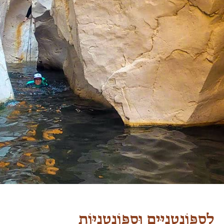
לִסְפּוֹנְטָנִיִּים וּסְפּוֹנְטָנִיּוֹת