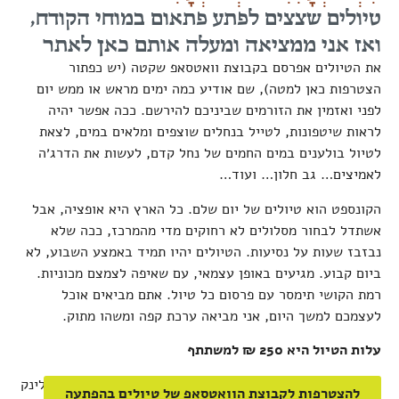
טיולים שצצים לפתע פתאום במוחי הקודח,
ואז אני ממציאה ומעלה אותם כאן לאתר
את הטיולים אפרסם בקבוצת וואטסאפ שקטה (יש כפתור
הצטרפות כאן למטה), שם אודיע כמה ימים מראש או ממש יום
לפני ואזמין את הזורמים שביניכם להירשם. ככה אפשר יהיה
לראות שיטפונות, לטייל בנחלים שוצפים ומלאים במים, לצאת
לטיול בולענים במים החמים של נחל קדם, לעשות את הדרג׳ה
לאמיצים… גב חלון… ועוד…
הקונספט הוא טיולים של יום שלם. כל הארץ היא אופציה, אבל
אשתדל לבחור מסלולים לא רחוקים מדי מהמרכז, ככה שלא
נבזבז שעות על נסיעות. הטיולים יהיו תמיד באמצע השבוע, לא
ביום קבוע. מגיעים באופן עצמאי, עם שאיפה לצמצם מכוניות.
רמת הקושי תימסר עם פרסום כל טיול. אתם מביאים אוכל
לעצמכם למשך היום, אני מביאה ערכת קפה ומשהו מתוק.
עלות הטיול היא 250 ₪ למשתתף
פרטי כל טיול יפורסמו בקבוצת הוואטסאפ השקטה, יחד עם לינק
להצטרפות לקבוצת הוואטסאפ של טיולים בהפתעה