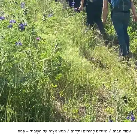
עמוד הבית
/
טִיּוּלִים לְהוֹרִים וִילָדִים
/ מַסַּע מִצְוָה עַל הַשְּׁבִיל – פֶּסַח