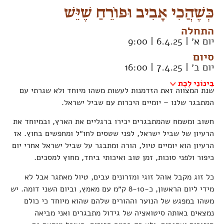
כְּשֶׁהֲכִי אָבִיב וּפוֹרֵחַ שֶׁיֵּשׁ
התחלה
יום א׳ | 6.4.25 | 9:00
סיום
יום ב׳ | 7.4.25 | 16:00
בֵּינוֹנֵי לֶכֶת
שנת המצווה זאת הזדמנות לעשות משהו מיוחד ולא שגרתי עם
המתבגר שלנו –
יומיים היכרות עם שביל ישראל.
חשוב ומשמח שהמתבגרים יכירו ברגליים את הארץ, ובמיוחד את
הרעיון של שביל ישראל, לפני שטסים לחו״ל ומחפשים בחוץ. אז
הרעיון הוא יומיים טיול, הורה ומתבגר על שביל ישראל אחרי יום
כיפור ולפני סוכות, זמן טוב ואיכותי ביחד, מחוץ למסכים.
כל זוג מקבל אוהל זוגי ומזרונים עבים, טיול מאתגר אבל לא
מידי ליום הראשון, כ-8-10 ק״מ עם מאמץ, וביום השני דומה. יש
משהו במפגש של הנוער וההורים שלהם שהוא מיוחד כי כולם
נמצאים באותה סיטואציה של גידול מתבגרים ואני מביאה