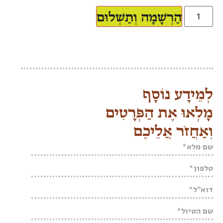
הַרְשָׁמָה וְתַשְׁלוּם
לְמֵידָע נוֹסָף
מָלְאוּ אֶת הַפְּרָטִים
וְאַחֲזֹר אֲלֵיכֶם