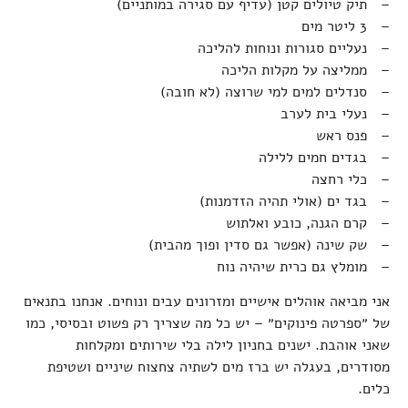
– תיק טיולים קטן (עדיף עם סגירה במותניים)
– 3 ליטר מים
– נעליים סגורות ונוחות להליכה
– ממליצה על מקלות הליכה
– סנדלים למים למי שרוצה (לא חובה)
– נעלי בית לערב
– פנס ראש
– בגדים חמים ללילה
– כלי רחצה
– בגד ים (אולי תהיה הזדמנות)
– קרם הגנה, כובע ואלתוש
– שק שינה (אפשר גם סדין ופוך מהבית)
– מומלץ גם כרית שיהיה נוח
אני מביאה אוהלים אישיים ומזרונים עבים ונוחים. אנחנו בתנאים
של ״ספרטה פינוקים״ – יש כל מה שצריך רק פשוט ובסיסי, כמו
שאני אוהבת. ישנים בחניון לילה בלי שירותים ומקלחות
מסודרים, בעגלה יש ברז מים לשתיה צחצוח שיניים ושטיפת
כלים.