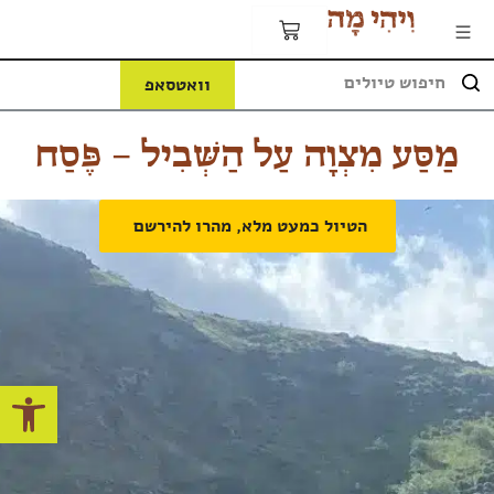
וואטסאפ
מַסַּע מִצְוָה עַל הַשְּׁבִיל – פֶּסַח
הטיול כמעט מלא, מהרו להירשם
פתח