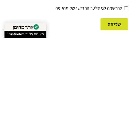
להרשמה לניוזלטר החודשי של ויהי מה
שליחה
אתר מהימן
מאומת על ידי
Trustindex
שתפו את העמוד הזה
הִצְטָרְפוּ לַנְיוּזְלֵטֶר הַחָדְשִׁי
ותקבלו את כל הטיולים המתוכננים לחודש הקרוב
שליחה