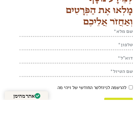
מָלְאוּ אֶת הַפְּרָטִים
וְאַחֲזֹר אֲלֵיכֶם
להרשמה לניוזלטר החודשי של ויהי מה
אתר מהימן
שליחה
מאומת על ידי
Trustindex
שתפו את העמוד הזה