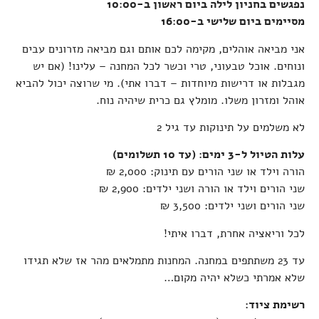
נפגשים בחניון לילה ביום ראשון ב-10:00
מסיימים ביום שלישי ב-16:00
אני מביאה אוהלים, מקימה לכם אותם וגם מביאה מזרונים עבים
ונוחים. אוכל טבעוני, טרי וכשר לכל המחנה – עלינו! (אם יש
מגבלות או דרישות מיוחדות – דברו אתי). מי שרוצה יכול להביא
אוהל ומזרון משלו. מומלץ גם כרית שיהיה נוח.
לא משלמים על תינוקות עד גיל 2
עלות הטיול ל-3 ימים: (עד 10 תשלומים)
הורה וילד או שני הורים עם תינוק: 2,000 ₪
שני הורים וילד או הורה ושני ילדים: 2,900 ₪
שני הורים ושני ילדים: 3,500 ₪
לכל וריאציה אחרת, דברו איתי!
עד 23 משתתפים במחנה. המחנות מתמלאים מהר אז שלא תגידו
שלא אמרתי כשלא יהיה מקום…
רשימת ציוד: