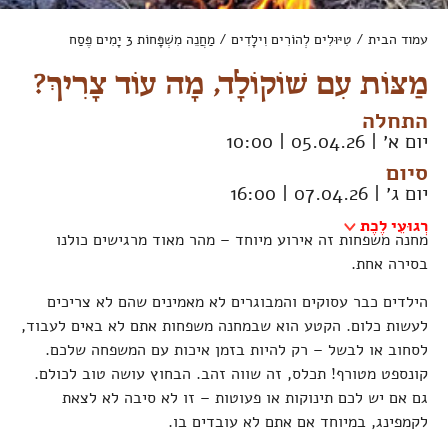
עמוד הבית
/
טִיּוּלִים לְהוֹרִים וִילָדִים
/ מַחֲנֵה מִשְׁפָּחוֹת 3 יָמִים פֶּסַח
מַצּוֹת עִם שׁוֹקוֹלָד, מָה עוֹד צָרִיךְ?
התחלה
יום א׳ | 05.04.26 | 10:00
סיום
יום ג׳ | 07.04.26 | 16:00
רְגוּעֵי לֶכֶת
מחנה משפחות זה אירוע מיוחד – מהר מאוד מרגישים כולנו
בסירה אחת.
הילדים כבר עסוקים והמבוגרים לא מאמינים שהם לא צריכים
לעשות כלום. הקטע הוא שבמחנה משפחות אתם לא באים לעבוד,
לסחוב או לבשל – רק להיות בזמן איכות עם המשפחה שלכם.
קונספט מטורף! תכלס, זה שווה זהב. הבחוץ עושה טוב לכולם.
גם אם יש לכם תינוקות או פעוטות – זו לא סיבה לא לצאת
לקמפינג, במיוחד אם אתם לא עובדים בו.