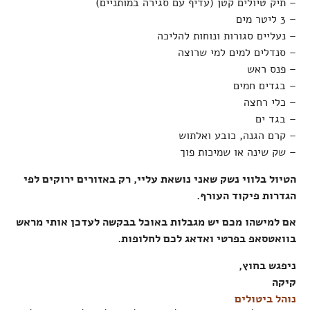
– תיק טיולים קטן (עדיף עם סגירה במותניים)
– 3 ליטר מים
– נעליים סגורות ונוחות להליכה
– סנדלים למים למי שרוצה
– פנס ראש
– בגדים חמים
– כלי רחצה
– בגד ים
– קרם הגנה, כובע ואלתוש
– שק שינה או שמיכות פוך
הטיול בלווי נשק שאני נושאת עליי, רק באזורים ירוקים לפי
הגדרות פיקוד העורף.
אם למישהו מכם יש מגבלות באוכל בבקשה לעדכן אותי מראש
בוואטסאפ בפרטי ואדאג לכם לחלופות.
ניפגש בחוץ,
קיקה
נוהל ביטולים