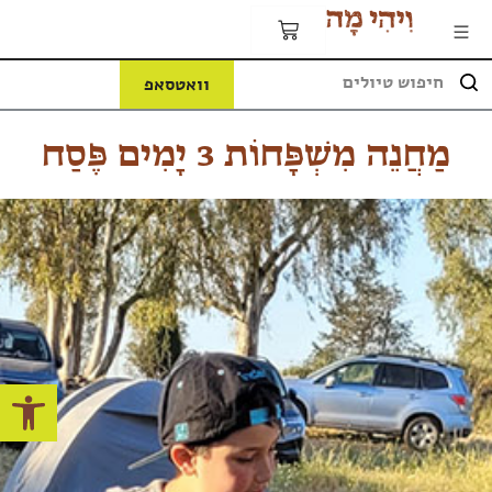
וואטסאפ
מַחֲנֵה מִשְׁפָּחוֹת 3 יָמִים פֶּסַח
פתח