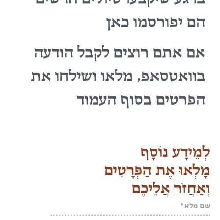
הם יפורסמו כאן
אם אתם רוצים לקבל הודעה
בוואטסאפ, מלאו ושילחו את
הפרטים בסוף העמוד
לְמֵידָע נוֹסָף
מָלְאוּ אֶת הַפְּרָטִים
וְאַחֲזֹר אֲלֵיכֶם