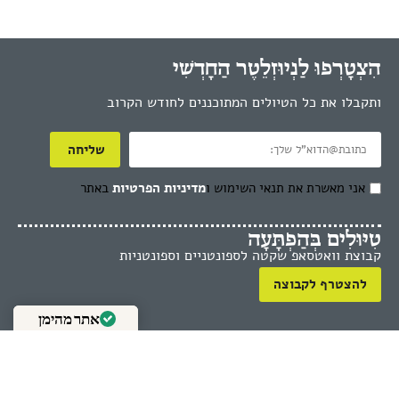
הִצְטָרְפוּ לַנְיוּזְלֵטֶר הַחָדְשִׁי
ותקבלו את כל הטיולים המתוכננים לחודש הקרוב
שליחה
אני מאשרת את תנאי השימוש ו
מדיניות הפרטיות
באתר
טִיּוּלִים בְּהַפְתָּעָה
קבוצת וואטסאפ שקטה לספונטניים וספונטניות
להצטרף לקבוצה
אתר מהימן
מאומת על ידי
Trustindex
צְרוּ קֶשֶׁר
כתבו לי וואטסאפ, דוא״ל או התקשרו