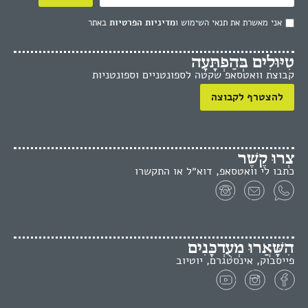
אני מאשרת את תנאי השימוש ו
מדיניות הפרטיות
באתר
טִיּוּלִים בְּהַפְתָּעָה
קבוצת וואטסאפ שקטה לספונטניים וספונטניות
להצטרף לקבוצה
צְרוּ קֶשֶׁר
כתבו לי וואטסאפ, דוא״ל או התקשרו
הִשָּׁאֲרוּ מְעֻדְכָּנִים
פייסבוק, אינסטגרם, יוטיוב