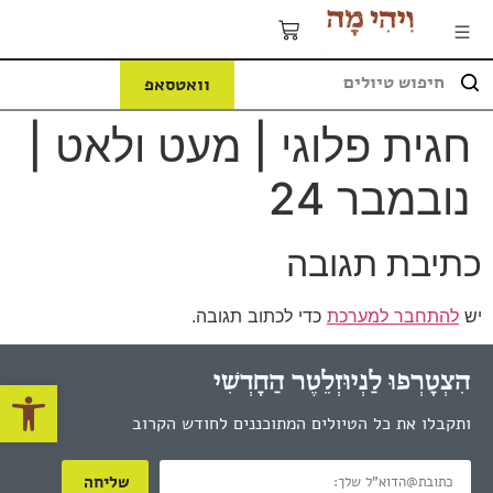
וואטסאפ
חגית פלוגי | מעט ולאט |
נובמבר 24
כתיבת תגובה
יש
להתחבר למערכת
כדי לכתוב תגובה.
הִצְטָרְפוּ לַנְיוּזְלֵטֶר הַחָדְשִׁי
פתח
ותקבלו את כל הטיולים המתוכננים לחודש הקרוב
שליחה