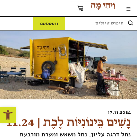
וואטסאפ
פתח
17.11.2024
נָשִׁים בֵּינוֹנִיּוֹת לֶכֶת | 11.24
נחל דרגה עליון, נחל משאש ומערת מורבעת